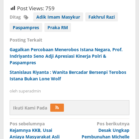
Post Views:
759
Ditag
Adik Imam Masykur
Fakhrul Razi
Paspampres
Praka RM
Posting Terkait
Gagalkan Percobaan Menerobos Istana Negara, Prof.
Indriyanto Seno Adji Apresiasi Kinerja Polri &
Paspampres
Stanislaus Riyanta : Wanita Bercadar Bersenpi Terobos
Istana Bukan Lone Wolf
oleh
superadmin
Ikuti Kami Pada
Navigasi
Pos sebelumnya
Pos berikutnya
Kejamnya KKB, Usai
Desak Ungkap
pos
Aniaya Masyarakat Asli
Pembunuhan Michelle