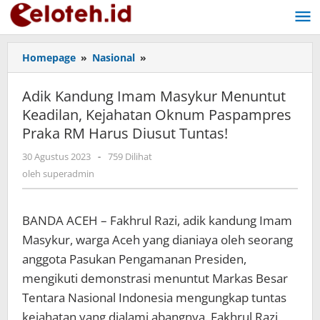
Lewati
ke
konten
Homepage
»
Nasional
»
Adik
Kandung
Imam
Adik Kandung Imam Masykur Menuntut
Masykur
Keadilan, Kejahatan Oknum Paspampres
Menuntut
Praka RM Harus Diusut Tuntas!
Keadilan,
Kejahatan
30 Agustus 2023
oleh
-
759 Dilihat
Oknum
superadmin
oleh
superadmin
Paspampres
Praka
RM
BANDA ACEH – Fakhrul Razi, adik kandung Imam
Harus
Diusut
Masykur, warga Aceh yang dianiaya oleh seorang
Tuntas!
anggota Pasukan Pengamanan Presiden,
mengikuti demonstrasi menuntut Markas Besar
Tentara Nasional Indonesia mengungkap tuntas
kejahatan yang dialami abangnya. Fakhrul Razi